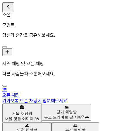
소셜
모먼트
당신의 순간을 공유해보세요.
지역 채팅 및 오픈 채팅
다른 사람들과 소통해보세요.
💬
오픈 채팅
카카오톡 오픈 채팅에 참여해보세요
🏙️
🏡
경기
채팅방
서울
채팅방
근교 드라이브 갈 사람? 🚗
서울 핫플 어디야?🔥
🌊
🌅
인천
채팅방
부산
채팅방