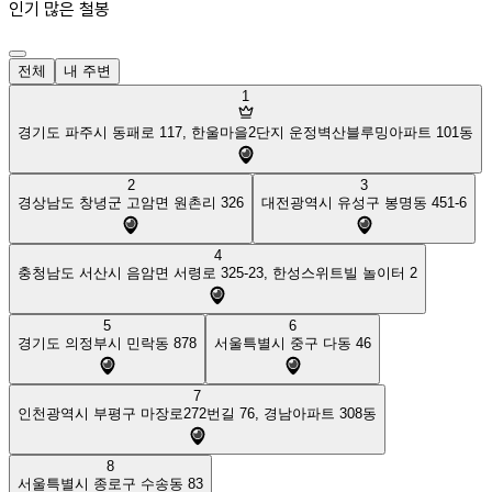
인기 많은 철봉
전체
내 주변
1
경기도 파주시 동패로 117, 한울마을2단지 운정벽산블루밍아파트 101동
2
3
경상남도 창녕군 고암면 원촌리 326
대전광역시 유성구 봉명동 451-6
4
충청남도 서산시 음암면 서령로 325-23, 한성스위트빌 놀이터 2
5
6
경기도 의정부시 민락동 878
서울특별시 중구 다동 46
7
인천광역시 부평구 마장로272번길 76, 경남아파트 308동
8
서울특별시 종로구 수송동 83