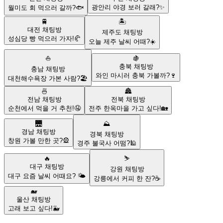
광안리 야경 보러 갈래?✨
월미도 회 먹으러 갈까?🐟
🚆
🏝️
대전
채팅방
제주도
채팅방
성심당 빵 먹으러 가자!🥐
오늘 제주 날씨 어때?☀️
⛵
🍇
충북
채팅방
충남
채팅방
와인 마시러 충북 가볼까?🍷
대천해수욕장 가본 사람?🏖️
🍜
🏯
전남
채팅방
전북
채팅방
순천에서 먹을 거 추천!🤤
전주 한옥마을 가고 싶다!🏡
🌉
⛰️
경남
채팅방
경북
채팅방
창원 가볼 만한 곳?🎡
경주 불국사 어떰?🕌
🔥
⛷️
대구
채팅방
강원
채팅방
대구 요즘 날씨 어때요? 🌤️
강릉에서 커피 한 잔?☕
🐋
울산
채팅방
고래 보고 싶다!🐳