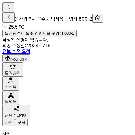
울산광역시 울주군 범서읍 구영리 800-2
25.5 °C
울산광역시 울주군 범서읍 구영리 800-2
작성된 설명이 없습니다.
최종 수정일:
2024.07.19
정보 수정 요청
k-pullup
즐겨찾기
거리뷰
모먼트
공유 / 길찾기
사진
댓글
사진