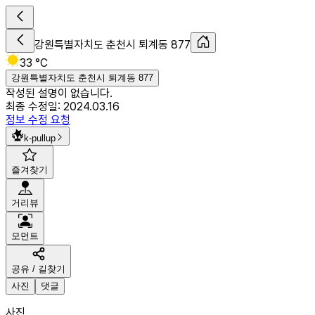
강원특별자치도 춘천시 퇴계동 877
33 °C
강원특별자치도 춘천시 퇴계동 877
작성된 설명이 없습니다.
최종 수정일:
2024.03.16
정보 수정 요청
k-pullup
즐겨찾기
거리뷰
모먼트
공유 / 길찾기
사진
댓글
사진