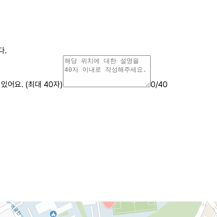
다.
어요. (최대 40자)
0
/40