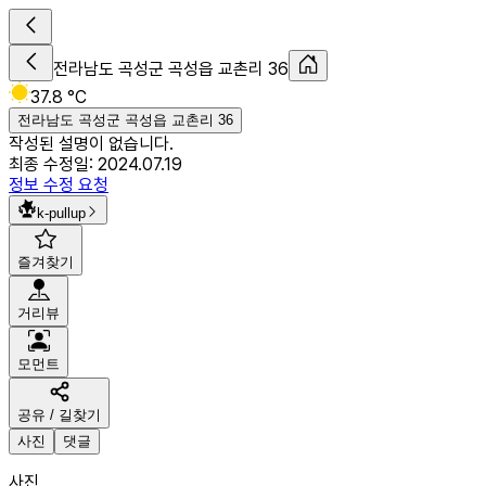
전라남도 곡성군 곡성읍 교촌리 36
37.8 °C
전라남도 곡성군 곡성읍 교촌리 36
작성된 설명이 없습니다.
최종 수정일:
2024.07.19
정보 수정 요청
k-pullup
즐겨찾기
거리뷰
모먼트
공유 / 길찾기
사진
댓글
사진