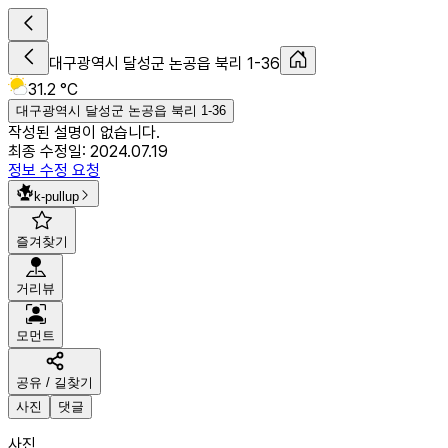
대구광역시 달성군 논공읍 북리 1-36
31.2 °C
대구광역시 달성군 논공읍 북리 1-36
작성된 설명이 없습니다.
최종 수정일:
2024.07.19
정보 수정 요청
k-pullup
즐겨찾기
거리뷰
모먼트
공유 / 길찾기
사진
댓글
사진