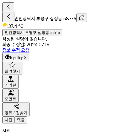
인천광역시 부평구 십정동 587-5
37.4 °C
인천광역시 부평구 십정동 587-5
작성된 설명이 없습니다.
최종 수정일:
2024.07.19
정보 수정 요청
k-pullup
즐겨찾기
거리뷰
모먼트
공유 / 길찾기
사진
댓글
사진